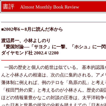
書評
Almost Monthly Book Review
■2002年6～8月に読んだ本から
渡辺昇一、小林よしのり
『愛国対論----「サヨク」に一撃、「ホシュ」に一
ダイヤモンド社 2002.4 \2200
一国の歴史と個人の処世は似ている。 基本的認識
んと小林さんの相違は、次の点に集約される。アメ
藩体制に例えれば、例のテロを「島原の乱」と考え
「桜田門外の変」と考えるのが小林さん。歴史の副
ほどの情報量豊かなこの対談の圧巻は、太平洋戦争
った日本と世界の状況の分析を踏まえての「日本が