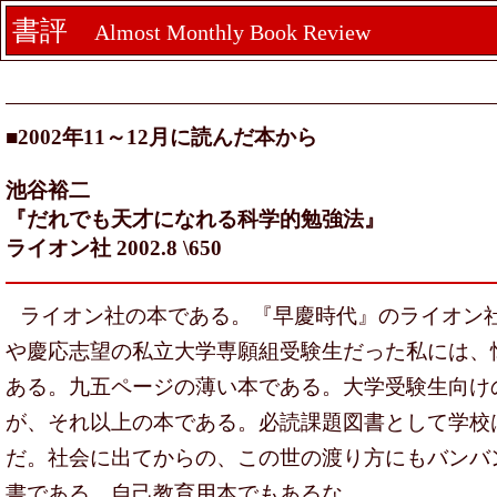
書評
Almost Monthly Book Review
■2002年11～12月に読んだ本から
池谷裕二
『だれでも天才になれる科学的勉強法』
ライオン社 2002.8 \650
ライオン社の本である。『早慶時代』のライオン
や慶応志望の私立大学専願組受験生だった私には、
ある。九五ページの薄い本である。大学受験生向け
が、それ以上の本である。必読課題図書として学校
だ。社会に出てからの、この世の渡り方にもバンバ
書である。自己教育用本でもあるな。